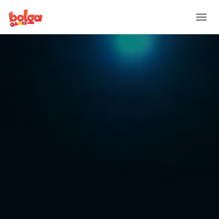
T
O
G
G
L
E
N
A
V
I
G
A
T
I
O
N